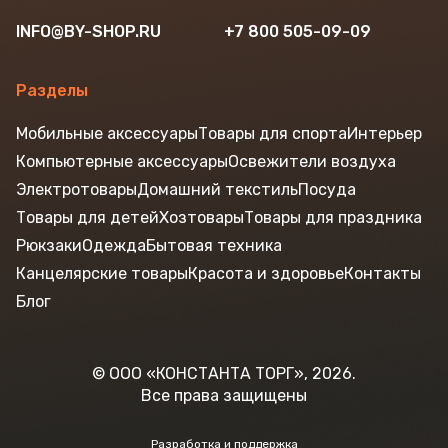
INFO@BY-SHOP.RU
+7 800 505-09-09
Разделы
Мобильные аксессуары
Товары для спорта
Интерьер
Компьютерные аксессуары
Освежители воздуха
Электротовары
Домашний текстиль
Посуда
Товары для детей
Хозтовары
Товары для праздника
Рюкзаки
Одежда
Бытовая техника
Канцелярские товары
Красота и здоровье
Контакты
Блог
© ООО «КОНСТАНТА ТОРГ», 2026.
Все права защищены
Разработка и поддержка