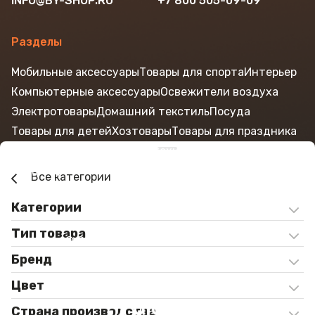
INFO@BY-SHOP.RU
+7 800 505-09-09
Разделы
Мобильные аксессуары
Товары для спорта
Интерьер
Компьютерные аксессуары
Освежители воздуха
Электротовары
Домашний текстиль
Посуда
Товары для детей
Хозтовары
Товары для праздника
Рюкзаки
Одежда
Бытовая техника
Канцелярские товары
Красота и здоровье
Контакты
Все категории
Блог
Категории
Тип товара
© ООО «КОНСТАНТА ТОРГ», 2026.
Все права защищены
Бренд
Цвет
Разработка и поддержка
Страна производства