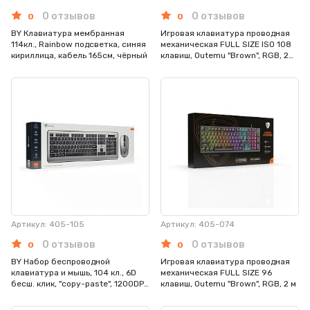
0 отзывов
0 отзывов
0
0
BY Клавиатура мембранная
Игровая клавиатура проводная
114кл., Rainbow подсветка, синяя
механическая FULL SIZE ISO 108
кириллица, кабель 165см, чёрный
клавиш, Outemu "Brown", RGB, 2
м,энкодер
Артикул: 405-105
Артикул: 405-074
0 отзывов
0 отзывов
0
0
BY Набор беспроводной
Игровая клавиатура проводная
клавиатура и мышь, 104 кл., 6D
механическая FULL SIZE 96
бесш. клик, "copy-paste", 1200DPI,
клавиш, Outemu "Brown", RGB, 2 м
ААА, серебристый