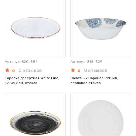
Артикул: 820-854
Артикул: 818-529
0 отзывов
0 отзывов
0
0
Тарелка десертная White Line,
Салатник Параисо 920 мл,
19,5х1,5см, стекло
опаловое стекло