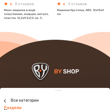
0 отзывов
0 отзывов
0
0
Мини-машинка в виде
Машинка Крутилка, ABS, 12x14x4
спецтехники, инерция, металл,
см
пластик, 12,2х9,5х7,5 см, 3
дизайна
INFO@BY-SHOP.RU
+7 800 505-09-09
Все категории
Разделы