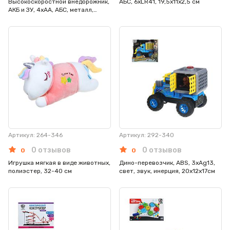
Высокоскоростной внедорожник,
АБС, 6хLR41, 19,5х11х2,5 см
АКБ и ЗУ, 4хАА, АБС, металл,
60,5х34х23,2 см
Артикул: 264-346
Артикул: 292-340
0 отзывов
0 отзывов
0
0
Игрушка мягкая в виде животных,
Дино-перевозчик, ABS, 3хAg13,
полиэстер, 32-40 см
свет, звук, инерция, 20х12х17см