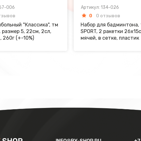
067-006
Артикул: 134-026
тзывов
0
0 отзывов
больный "Классика", тм
Набор для бадминтона,
 размер 5, 22см, 2сл,
SPORT, 2 ракетки 26х15с
, 260г (+-10%)
мячей, в сетке, пластик
INFO@BY-SHOP.RU
+7