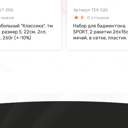
067-006
Артикул: 134-026
тзывов
0
0 отзывов
больный "Классика", тм
Набор для бадминтона,
 размер 5, 22см, 2сл,
SPORT, 2 ракетки 26х15с
, 260г (+-10%)
мячей, в сетке, пластик