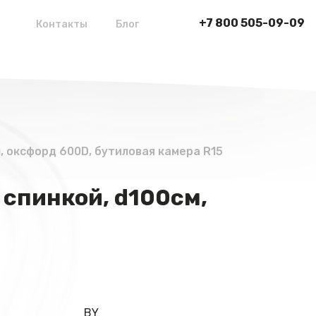
+7 800 505-09-09
Контакты
Блог
 оксфорд 600D, бутиловая камера R15
 спинкой, d100см,
BY