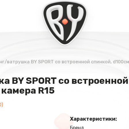
г/ватрушка BY SPORT со встроенной спинкой, d100см,
а BY SPORT со встроенной
 камера R15
0)
Характеристики:
Бренд