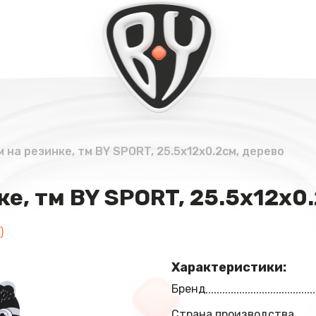
 на резинке, тм BY SPORT, 25.5х12х0.2см, дерево
ке, тм BY SPORT, 25.5х12х0
)
Характеристики:
Бренд
Страна производства