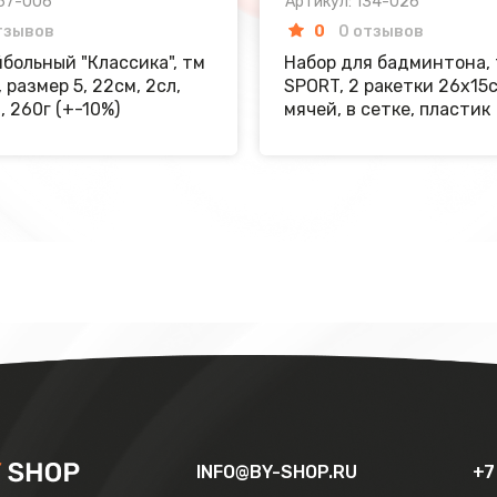
067-006
Артикул: 134-026
тзывов
0
0 отзывов
больный "Классика", тм
Набор для бадминтона,
 размер 5, 22см, 2сл,
SPORT, 2 ракетки 26х15с
, 260г (+-10%)
мячей, в сетке, пластик
INFO@BY-SHOP.RU
+7