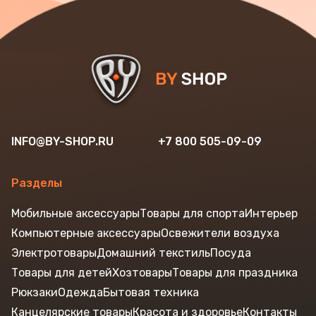
INFO@BY-SHOP.RU
+7 800 505-09-09
Разделы
Мобильные аксессуары
Товары для спорта
Интерьер
Компьютерные аксессуары
Освежители воздуха
Электротовары
Домашний текстиль
Посуда
Товары для детей
Хозтовары
Товары для праздника
Рюкзаки
Одежда
Бытовая техника
Канцелярские товары
Красота и здоровье
Контакты