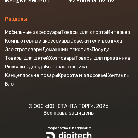
INFO@BY-SHOP.RU
+7 800 505-09-09
Разделы
Мобильные аксессуары
Товары для спорта
Интерьер
Компьютерные аксессуары
Освежители воздуха
Электротовары
Домашний текстиль
Посуда
Товары для детей
Хозтовары
Товары для праздника
Рюкзаки
Одежда
Бытовая техника
Канцелярские товары
Красота и здоровье
Контакты
Блог
© ООО «КОНСТАНТА ТОРГ», 2026.
Все права защищены
Разработка и поддержка