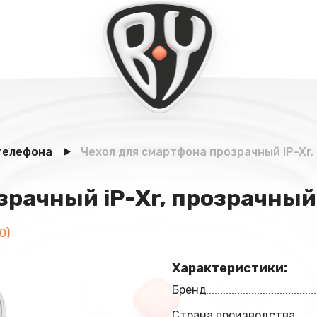
телефона
Чехол для смартфона прозрачный iP-Xr,
зрачный iP-Xr, прозрачный
0)
Характеристики:
Бренд
Страна производства