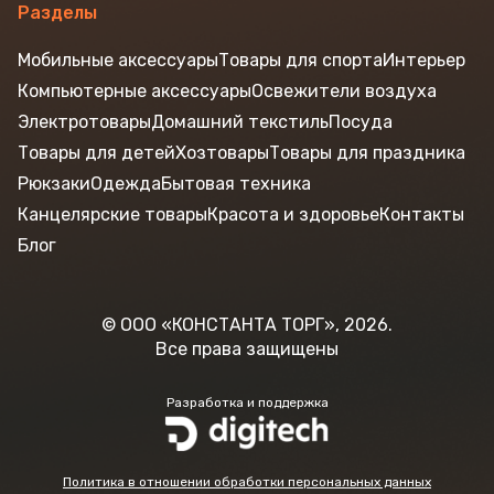
Разделы
Мобильные аксессуары
Товары для спорта
Интерьер
Компьютерные аксессуары
Освежители воздуха
Электротовары
Домашний текстиль
Посуда
Товары для детей
Хозтовары
Товары для праздника
Рюкзаки
Одежда
Бытовая техника
Канцелярские товары
Красота и здоровье
Контакты
Блог
© ООО «КОНСТАНТА ТОРГ», 2026.
Все права защищены
Разработка и поддержка
Политика в отношении обработки персональных данных