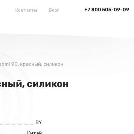
+7 800 505-09-09
Контакты
Блог
edmi 9С, красный, силикон
сный, силикон
BY
Китай