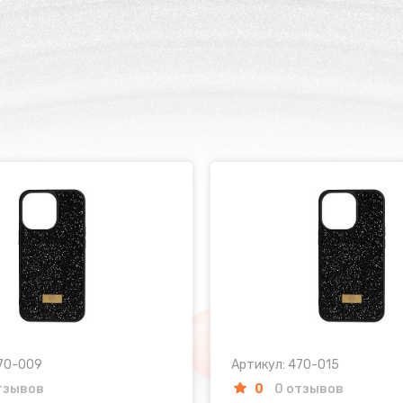
470-009
Артикул: 470-015
тзывов
0
0 отзывов