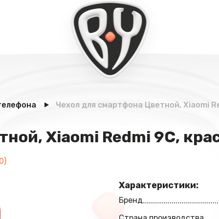
телефона
Чехол для смартфона Цветной, Xiaomi R
ной, Xiaomi Redmi 9С, кра
0)
Характеристики:
Бренд
Страна производства