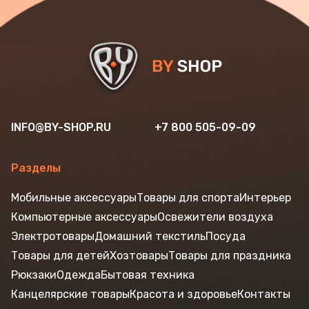
INFO@BY-SHOP.RU
+7 800 505-09-09
Разделы
Мобильные аксессуары
Товары для спорта
Интерьер
Компьютерные аксессуары
Освежители воздуха
Электротовары
Домашний текстиль
Посуда
Товары для детей
Хозтовары
Товары для праздника
Рюкзаки
Одежда
Бытовая техника
Канцелярские товары
Красота и здоровье
Контакты