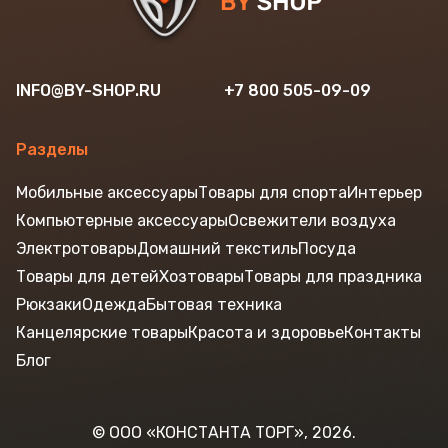
INFO@BY-SHOP.RU
+7 800 505-09-09
Разделы
Мобильные аксессуары
Товары для спорта
Интерьер
Компьютерные аксессуары
Освежители воздуха
Электротовары
Домашний текстиль
Посуда
Товары для детей
Хозтовары
Товары для праздника
Рюкзаки
Одежда
Бытовая техника
Канцелярские товары
Красота и здоровье
Контакты
Блог
© ООО «КОНСТАНТА ТОРГ», 2026.