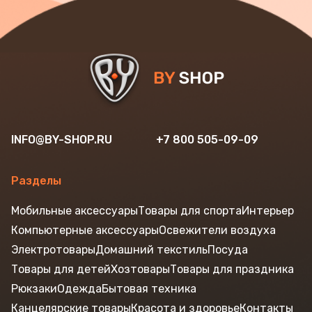
INFO@BY-SHOP.RU
+7 800 505-09-09
Разделы
Мобильные аксессуары
Товары для спорта
Интерьер
Компьютерные аксессуары
Освежители воздуха
Электротовары
Домашний текстиль
Посуда
Товары для детей
Хозтовары
Товары для праздника
Рюкзаки
Одежда
Бытовая техника
Канцелярские товары
Красота и здоровье
Контакты