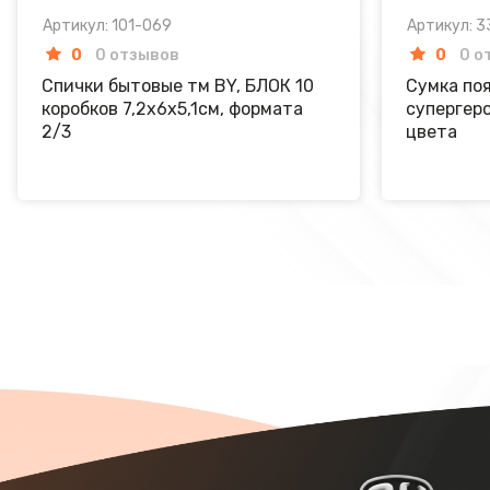
Артикул: 101-069
Артикул: 3
0
0 отзывов
0
0 о
Спички бытовые тм BY, БЛОК 10
Сумка по
коробков 7,2х6х5,1см, формата
супергеро
2/3
цвета