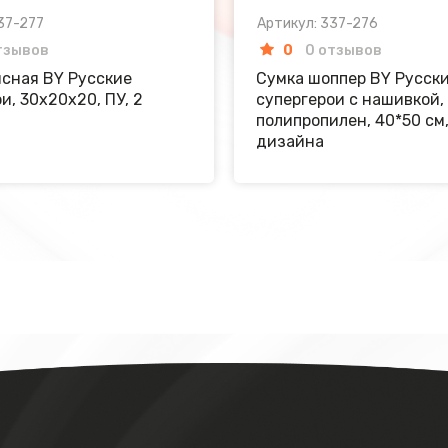
37-277
Артикул: 337-276
тзывов
0
0 отзывов
ясная BY Русские
Сумка шоппер BY Русск
и, 30х20х20, ПУ, 2
супергерои с нашивкой,
полипропилен, 40*50 см,
дизайна