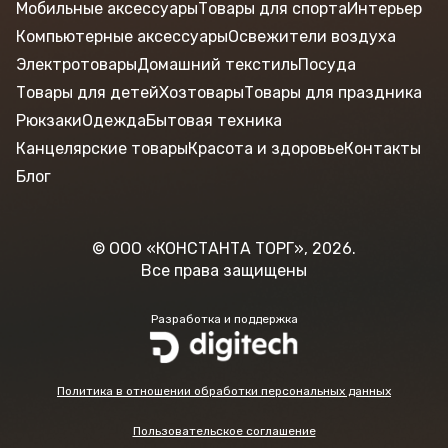
Мобильные аксессуары
Товары для спорта
Интерьер
Компьютерные аксессуары
Освежители воздуха
Электротовары
Домашний текстиль
Посуда
Товары для детей
Хозтовары
Товары для праздника
Рюкзаки
Одежда
Бытовая техника
Канцелярские товары
Красота и здоровье
Контакты
Блог
© ООО «КОНСТАНТА ТОРГ», 2026.
Все права защищены
Разработка и поддержка
Политика в отношении обработки персональных данных
Пользовательское соглашение