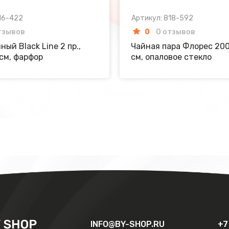
16-422
Артикул: 818-592
тзывов
0
0 отзывов
ный Black Line 2 пр.,
Чайная пара Флорес 200 
см, фарфор
см, опаловое стекло
INFO@BY-SHOP.RU
+7