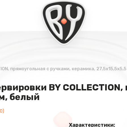
N, прямоугольная с ручками, керамика, 27,5х15,5х5,5
ервировки BY COLLECTION, 
см, белый
0)
Характеристики: