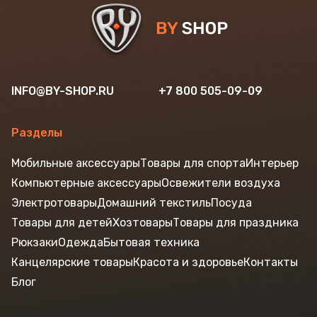
INFO@BY-SHOP.RU
+7 800 505-09-09
Разделы
Мобильные аксессуары
Товары для спорта
Интерьер
Компьютерные аксессуары
Освежители воздуха
Электротовары
Домашний текстиль
Посуда
Товары для детей
Хозтовары
Товары для праздника
Рюкзаки
Одежда
Бытовая техника
Канцелярские товары
Красота и здоровье
Контакты
Блог