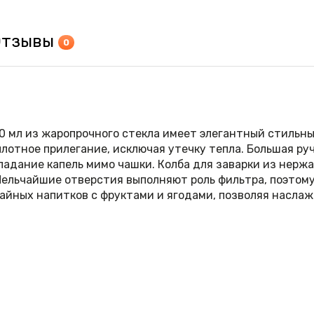
Отзывы
0
00 мл из жаропрочного стекла имеет элегантный стиль
отное прилегание, исключая утечку тепла. Большая ручк
падание капель мимо чашки. Колба для заварки из нерж
Мельчайшие отверстия выполняют роль фильтра, поэтому
айных напитков с фруктами и ягодами, позволяя наслаж