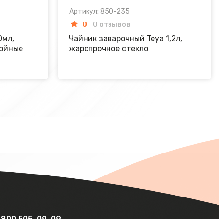
Артикул: 850-235
0
0 отзывов
0мл,
Чайник заварочный Teya 1,2л,
войные
жаропрочное стекло
 800 505-09-09