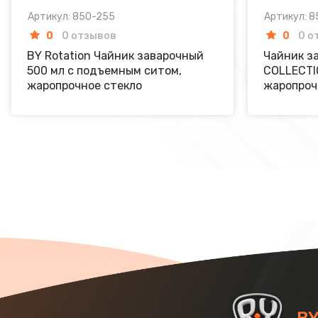
Артикул: 850-255
Артикул: 
0
0 отзывов
0
0 о
BY Rotation Чайник заварочный
Чайник з
500 мл с подъемным ситом,
COLLECTIO
жаропрочное стекло
жаропроч