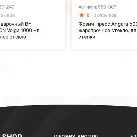
850-240
Артикул: 850-007
тзывов
0
0 отзывов
аварочный BY
Френч-пресс Angara 60
N Volga 1000 мл,
жаропрочное стекло, д
ное стекло
стенки
INFO@BY-SHOP.RU
+7