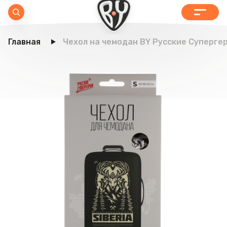
Главная
Чехол на чемодан BY Русские Супергер