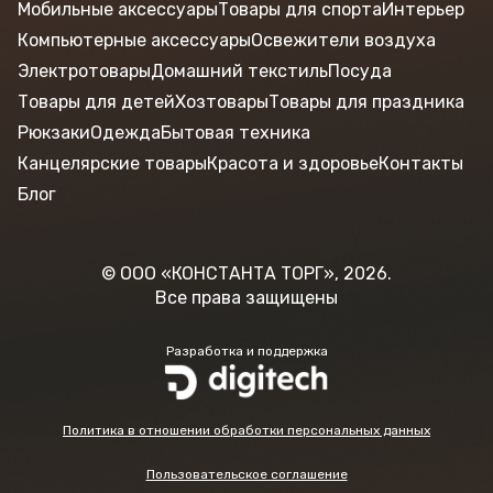
Мобильные аксессуары
Товары для спорта
Интерьер
Компьютерные аксессуары
Освежители воздуха
Электротовары
Домашний текстиль
Посуда
Товары для детей
Хозтовары
Товары для праздника
Рюкзаки
Одежда
Бытовая техника
Канцелярские товары
Красота и здоровье
Контакты
Блог
© ООО «КОНСТАНТА ТОРГ», 2026.
Все права защищены
Разработка и поддержка
Политика в отношении обработки персональных данных
Пользовательское соглашение