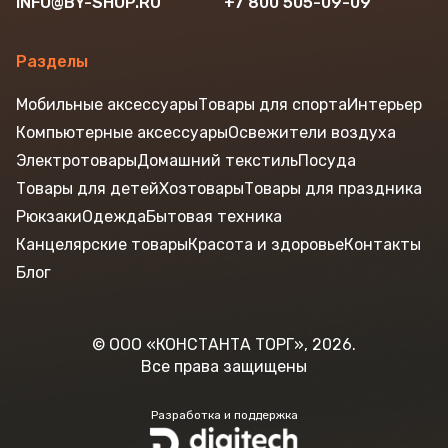
INFO@BY-SHOP.RU
+7 800 505-09-09
Разделы
Мобильные аксессуары
Товары для спорта
Интерьер
Компьютерные аксессуары
Освежители воздуха
Электротовары
Домашний текстиль
Посуда
Товары для детей
Хозтовары
Товары для праздника
Рюкзаки
Одежда
Бытовая техника
Канцелярские товары
Красота и здоровье
Контакты
Блог
© ООО «КОНСТАНТА ТОРГ», 2026.
Все права защищены
Разработка и поддержка