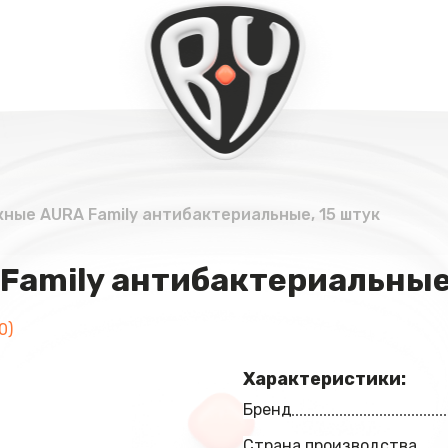
ные AURA Family антибактериальные, 15 штук
amily антибактериальные,
0)
Характеристики:
Бренд
Страна производства