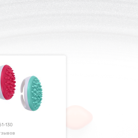
61-130
тзывов