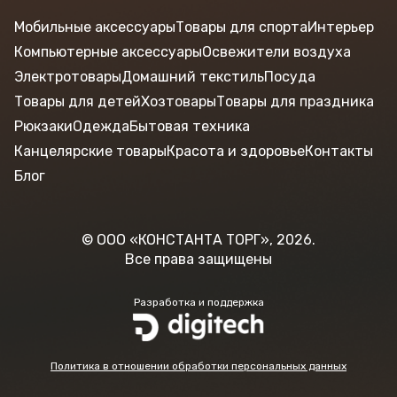
Мобильные аксессуары
Товары для спорта
Интерьер
Компьютерные аксессуары
Освежители воздуха
Электротовары
Домашний текстиль
Посуда
Товары для детей
Хозтовары
Товары для праздника
Рюкзаки
Одежда
Бытовая техника
Канцелярские товары
Красота и здоровье
Контакты
Блог
© ООО «КОНСТАНТА ТОРГ», 2026.
Все права защищены
Разработка и поддержка
Политика в отношении обработки персональных данных