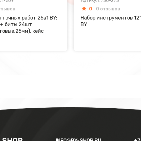
51-269
Артикул: 736-273
тзывов
0
0 отзывов
 точных работ 25в1 BY:
Набор инструментов 12
 + биты 24шт
BY
товые,25мм), кейс
INFO@BY-SHOP.RU
+7