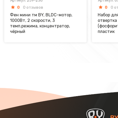
Артикул: 259-236
Артикул: 6
0
0 отзывов
0
0 о
Фен мини тм BY, BLDC-мотор,
Набор для
1000Вт, 2 скорости, 3
отвертка
темп.режима, концентратор,
(фосфори
чёрный
пластик