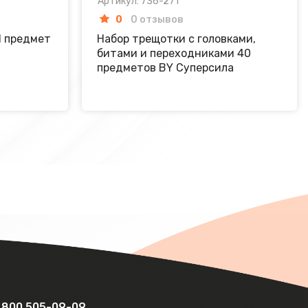
Артикул: 736-271
0
0 отзывов
1 предмет
Набор трещотки с головками,
битами и переходниками 40
предметов BY Суперсила
 800 505-09-09