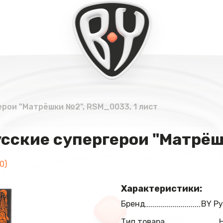
рои "Матрёшки №2", RSM_0033, 1 лист
сские супергерои "Матрёш
0)
Характеристики:
Бренд
BY Ру
Тип товара