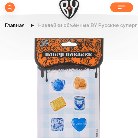
Главная
Наклейки объёмные BY Русские суперге