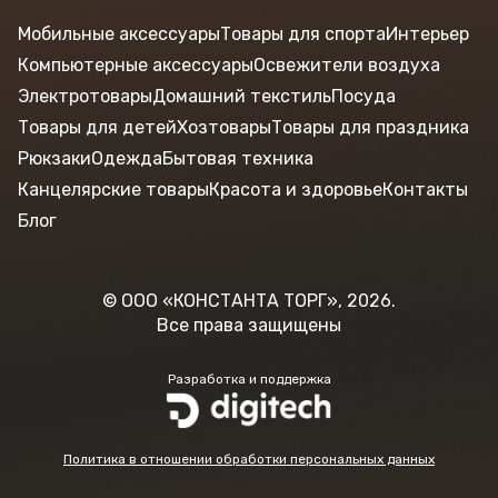
Мобильные аксессуары
Товары для спорта
Интерьер
Компьютерные аксессуары
Освежители воздуха
Электротовары
Домашний текстиль
Посуда
Товары для детей
Хозтовары
Товары для праздника
Рюкзаки
Одежда
Бытовая техника
Канцелярские товары
Красота и здоровье
Контакты
Блог
© ООО «КОНСТАНТА ТОРГ», 2026.
Все права защищены
Разработка и поддержка
Политика в отношении обработки персональных данных