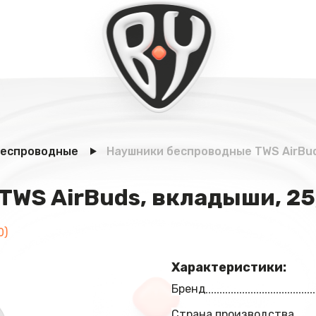
беспроводные
Наушники беспроводные TWS AirBuds
WS AirBuds, вкладыши, 25/
0)
Характеристики:
Бренд
Страна производства