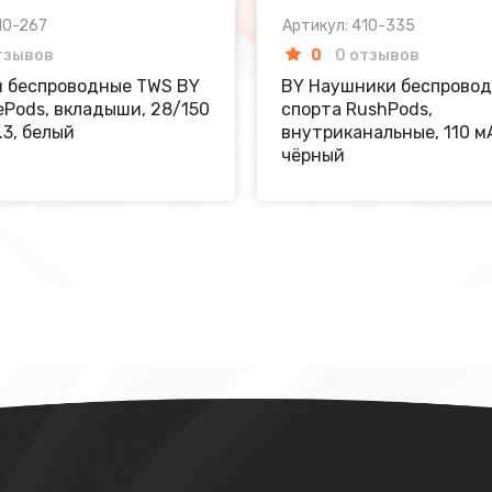
10-267
Артикул: 410-335
тзывов
0
0 отзывов
 беспроводные TWS BY
BY Наушники беспровод
ePods, вкладыши, 28/150
спорта RushPods,
.3, белый
внутриканальные, 110 мА
чёрный