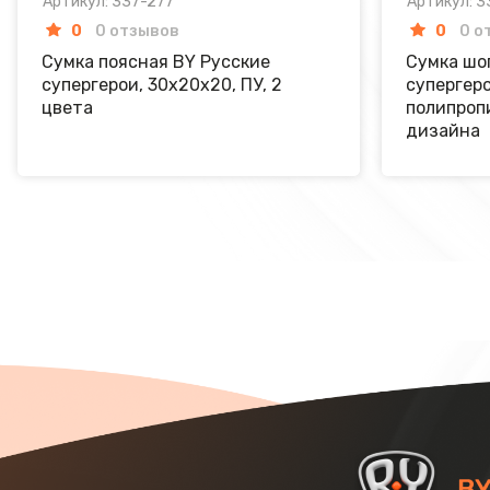
Артикул: 337-277
Артикул: 3
0
0 отзывов
0
0 о
Сумка поясная BY Русские
Сумка шо
супергерои, 30х20х20, ПУ, 2
супергеро
цвета
полипропи
дизайна