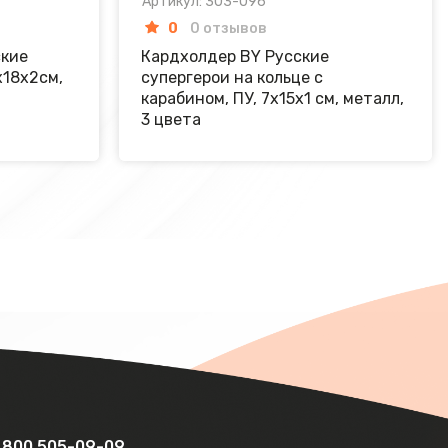
Артикул: 303-096
0
0 отзывов
ские
Кардхолдер BY Русские
х18х2см,
супергерои на кольце с
карабином, ПУ, 7х15х1 см, металл,
3 цвета
 800 505-09-09