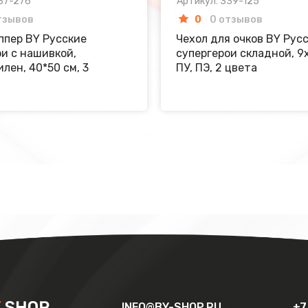
37-276
Артикул: 339-125
тзывов
0
0 отзывов
ппер BY Русские
Чехол для очков BY Рус
и с нашивкой,
супергерои складной, 9
лен, 40*50 см, 3
ПУ, ПЭ, 2 цвета
INFO@BY-SHOP.RU
+7