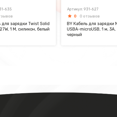
31-635
Артикул: 931-627
тзывов
0
0 отзывов
 для зарядки Twist Solid
BY Кабель для зарядки N
27W, 1 M, силикон, белый
USBA-microUSB, 1 м, 3A,
черный