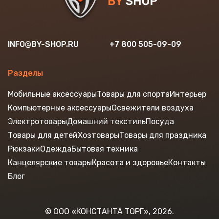
INFO@BY-SHOP.RU
+7 800 505-09-09
Разделы
Мобильные аксессуары
Товары для спорта
Интерьер
Компьютерные аксессуары
Освежители воздуха
Электротовары
Домашний текстиль
Посуда
Товары для детей
Хозтовары
Товары для праздника
Рюкзаки
Одежда
Бытовая техника
Канцелярские товары
Красота и здоровье
Контакты
Блог
© ООО «КОНСТАНТА ТОРГ», 2026.