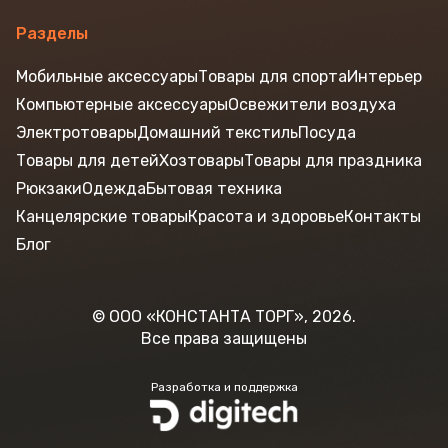
Разделы
Мобильные аксессуары
Товары для спорта
Интерьер
Компьютерные аксессуары
Освежители воздуха
Электротовары
Домашний текстиль
Посуда
Товары для детей
Хозтовары
Товары для праздника
Рюкзаки
Одежда
Бытовая техника
Канцелярские товары
Красота и здоровье
Контакты
Блог
© ООО «КОНСТАНТА ТОРГ», 2026.
Все права защищены
Разработка и поддержка