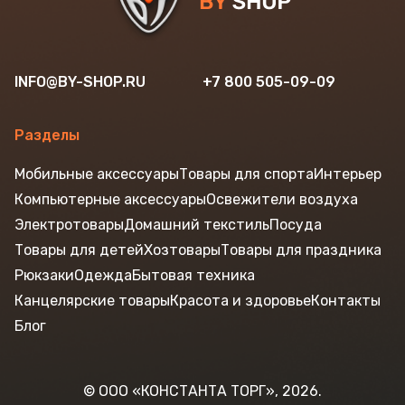
INFO@BY-SHOP.RU
+7 800 505-09-09
Разделы
Мобильные аксессуары
Товары для спорта
Интерьер
Компьютерные аксессуары
Освежители воздуха
Электротовары
Домашний текстиль
Посуда
Товары для детей
Хозтовары
Товары для праздника
Рюкзаки
Одежда
Бытовая техника
Канцелярские товары
Красота и здоровье
Контакты
Блог
© ООО «КОНСТАНТА ТОРГ», 2026.