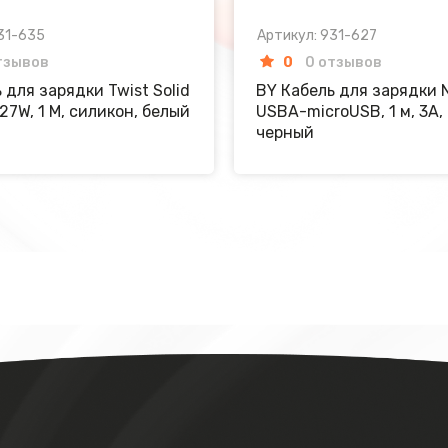
31-635
Артикул: 931-627
тзывов
0
0 отзывов
 для зарядки Twist Solid
BY Кабель для зарядки N
27W, 1 M, силикон, белый
USBA-microUSB, 1 м, 3A,
черный