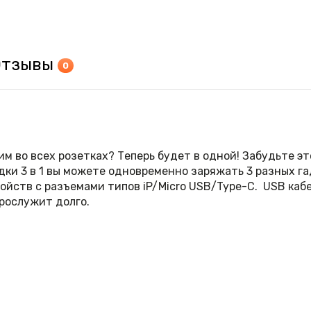
Отзывы
0
ним во всех розетках? Теперь будет в одной! Забудьте э
ядки 3 в 1 вы можете одновременно заряжать 3 разных г
йств с разъемами типов iP/Micro USB/Type-C. USB кабел
рослужит долго.