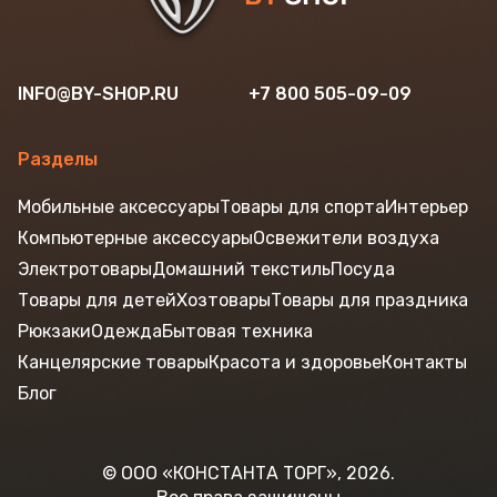
INFO@BY-SHOP.RU
+7 800 505-09-09
Разделы
Мобильные аксессуары
Товары для спорта
Интерьер
Компьютерные аксессуары
Освежители воздуха
Электротовары
Домашний текстиль
Посуда
Товары для детей
Хозтовары
Товары для праздника
Рюкзаки
Одежда
Бытовая техника
Канцелярские товары
Красота и здоровье
Контакты
Блог
© ООО «КОНСТАНТА ТОРГ», 2026.