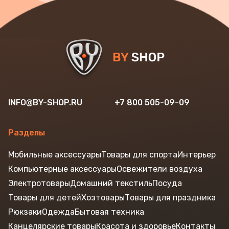
INFO@BY-SHOP.RU
+7 800 505-09-09
Разделы
Мобильные аксессуары
Товары для спорта
Интерьер
Компьютерные аксессуары
Освежители воздуха
Электротовары
Домашний текстиль
Посуда
Товары для детей
Хозтовары
Товары для праздника
Рюкзаки
Одежда
Бытовая техника
Канцелярские товары
Красота и здоровье
Контакты