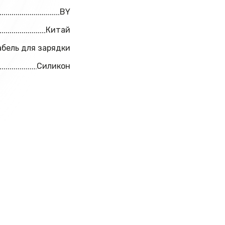
BY
Китай
абель для зарядки
Силикон