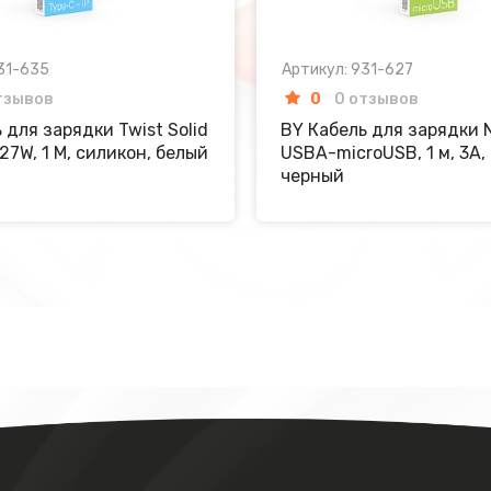
31-635
Артикул: 931-627
тзывов
0
0 отзывов
 для зарядки Twist Solid
BY Кабель для зарядки N
27W, 1 M, силикон, белый
USBA-microUSB, 1 м, 3A,
черный