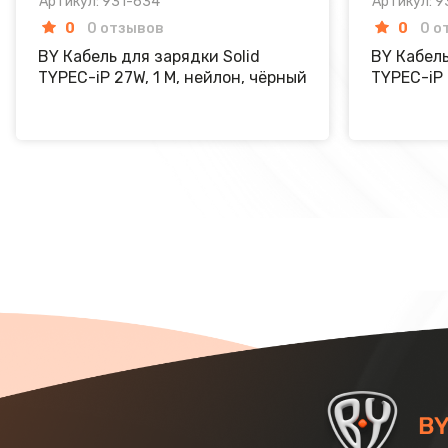
Артикул: 931-634
Артикул: 9
0
0 отзывов
0
0 о
BY Кабель для зарядки Solid
BY Кабель
TYPEC-iP 27W, 1 M, нейлон, чёрный
TYPEC-iP 