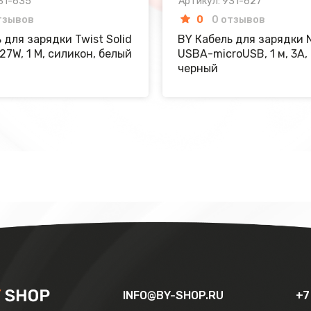
31-635
Артикул: 931-627
тзывов
0
0 отзывов
 для зарядки Twist Solid
BY Кабель для зарядки N
27W, 1 M, силикон, белый
USBA-microUSB, 1 м, 3A,
черный
INFO@BY-SHOP.RU
+7