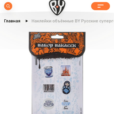
Главная
Наклейки объёмные BY Русские суперге